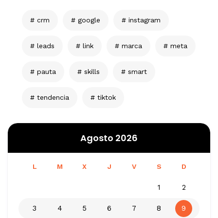
crm
google
instagram
leads
link
marca
meta
pauta
skills
smart
tendencia
tiktok
Agosto 2026
L
M
X
J
V
S
D
1
2
3
4
5
6
7
8
9