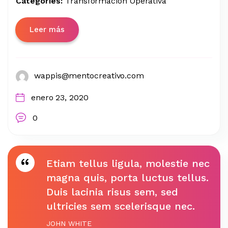
Categories:
Transformación Operativa
Leer más
wappis@mentocreativo.com
enero 23, 2020
0
Etiam tellus ligula, molestie nec
magna quis, porta luctus tellus.
Duis lacinia risus sem, sed
ultricies sem scelerisque nec.
JOHN WHITE