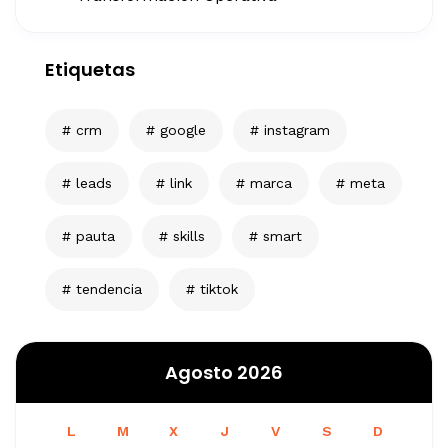
Etiquetas
crm
google
instagram
leads
link
marca
meta
pauta
skills
smart
tendencia
tiktok
Agosto 2026
L
M
X
J
V
S
D