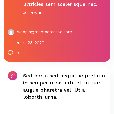
ultricies sem scelerisque nec.
JOHN WHITE
wappis@mentocreativo.com
enero 23, 2020
0
Sed porta sed neque ac pretium
in semper urna ante et rutrum
augue pharetra vel. Ut a
lobortis urna.