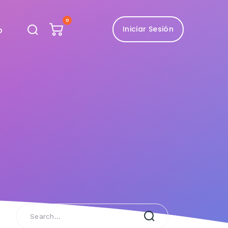
0
Iniciar Sesión
o